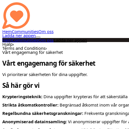
Hem
Communities
Om oss
Ladda ner appen
Hem
Communities
Om oss
Ladda ner appen
Hjälp
›
Terms and Conditions
›
Vårt engagemang för säkerhet
Vårt engagemang för säkerhet
Vi prioriterar säkerheten för dina uppgifter.
Så här gör vi
Krypteringsteknik:
Dina uppgifter krypteras för att säkerställa 
Strikta åtkomstkontroller:
Begränsad åtkomst inom vår organi
Regelbundna säkerhetsgranskningar:
Frekventa granskningar
Anonymiserad datainsamling:
Vi anonymiserar uppgifter för a