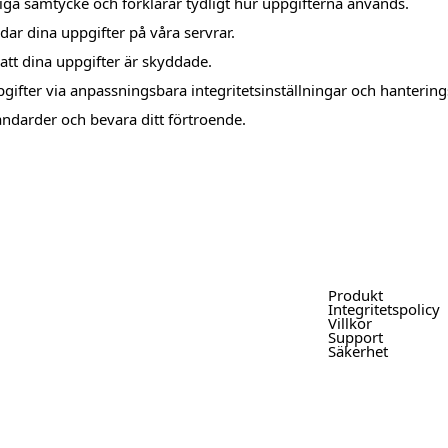
liga samtycke och förklarar tydligt hur uppgifterna används.
r dina uppgifter på våra servrar.
 att dina uppgifter är skyddade.
gifter via anpassningsbara integritetsinställningar och hantering
andarder och bevara ditt förtroende.
Produkt
Integritetspolicy
Villkor
Support
Säkerhet