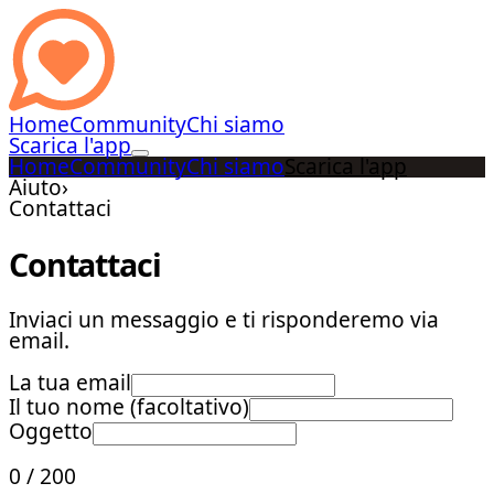
Home
Community
Chi siamo
Scarica l'app
Home
Community
Chi siamo
Scarica l'app
Aiuto
›
Contattaci
Contattaci
Inviaci un messaggio e ti risponderemo via
email.
La tua email
Il tuo nome (facoltativo)
Oggetto
0
/
200