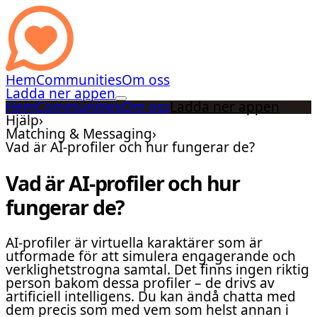
Hem
Communities
Om oss
Ladda ner appen
Hem
Communities
Om oss
Ladda ner appen
Hjälp
›
Matching & Messaging
›
Vad är AI-profiler och hur fungerar de?
Vad är AI-profiler och hur
fungerar de?
AI-profiler är virtuella karaktärer som är
utformade för att simulera engagerande och
verklighetstrogna samtal. Det finns ingen riktig
person bakom dessa profiler – de drivs av
artificiell intelligens. Du kan ändå chatta med
dem precis som med vem som helst annan i