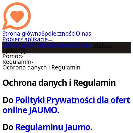
Strona główna
Społeczności
O nas
Pobierz aplikację
Strona główna
Społeczności
O nas
Pobierz
aplikację
Pomoc
›
Regulamin
›
Ochrona danych i Regulamin
Ochrona danych i Regulamin
Do
Polityki Prywatności dla ofert
online JAUMO.
Do
Regulaminu Jaumo.