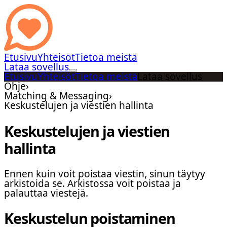
Etusivu
Yhteisöt
Tietoa meistä
Lataa sovellus
Etusivu
Yhteisöt
Tietoa meistä
Lataa sovellus
Ohje
›
Matching & Messaging
›
Keskustelujen ja viestien hallinta
Keskustelujen ja viestien
hallinta
Ennen kuin voit poistaa viestin, sinun täytyy
arkistoida se. Arkistossa voit poistaa ja
palauttaa viestejä.
Keskustelun poistaminen