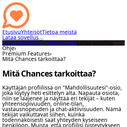
Etusivu
Yhteisöt
Tietoa meistä
Lataa sovellus
Etusivu
Yhteisöt
Tietoa meistä
Lataa sovellus
Ohje
›
Premium Features
›
Mitä Chances tarkoittaa?
Mitä Chances tarkoittaa?
Käyttäjän profiilissa on "Mahdollisuutesi"-osio,
joka löytyy heti esittelyn alta. Napauta osiota,
niin se laajenee ja näyttää eri tekijät – kuten
yhteensopivuuden, online-tilan,
vastausnopeuden ja chat-aktiivisuuden. Nämä
tekijät vaikuttavat siihen, kuinka
todennäköisesti saat yhteyden kyseiseen
henkilöön. Muista, että profiilisi pisteytykseen